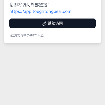
您即将访问外部链接：
https://app.toughtongueai.com
继续访问
请注意您的帐号和财产安全。