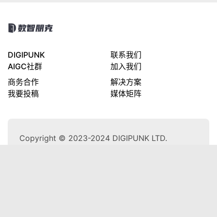
DIGIPUNK
联系我们
AIGC社群
加入我们
商务合作
解决方案
我要投稿
媒体矩阵
Copyright © 2023-2024 DIGIPUNK LTD.
隐私政策
粤公网安备44030002001270号
粤ICP备2023103191号
合作伙伴
阿里巴巴集团
腾讯云
阿里云