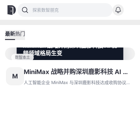
最新
热门
MiniMax 战略并购深圳鹿影科技 AI 视
频领域格局生变
数智本土
人工智能企业 MiniMax 与深圳鹿影科技达成收购协议，
双方将通过技术资产整合与用户群体互补重塑行业竞争格
MiniMax 战略并购深圳鹿影科技 AI 视
M
局。此次并购不仅强化视觉模型技术储备，更为二次元内
频领域格局生变
容市场开辟增量空间。
人工智能企业 MiniMax 与深圳鹿影科技达成收购协议，
双方将通过技术资产整合与用户群体互补重塑行业竞争格
局。此次并购不仅强化视觉模型技术储备，更为二次元内
容市场开辟增量空间。