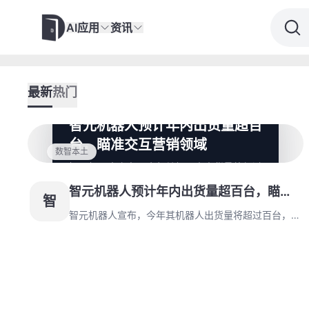
AI应用
资讯
最新
热门
智元机器人预计年内出货量超百
台，瞄准交互营销领域
数智本土
智元机器人宣布，今年其机器人出货量将超过
百台，目前A轮融资已结束，公司计划在明年
智元机器人预计年内出货量超百台，瞄准
初启动B轮融资。智元的机器人包括双足和轮
智
式型号，具备基本操作功能，交互营销是其重
交互营销领域
智元机器人宣布，今年其机器人出货量将超过百台，目
点应用场景。
前A轮融资已结束，公司计划在明年初启动B轮融资。
智元的机器人包括双足和轮式型号，具备基本操作功
能，交互营销是其重点应用场景。