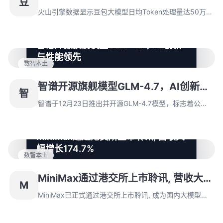
豆
内首个AI原生应用达此成就。
万亿，日活用户超1亿
火山引擎数据显示豆包大模型日均Token处理量达50万
亿，半年增长200%。豆包App日活用户突破1亿，成为国
内首个AI原生应用达此成就。
智谱开源旗舰模型GLM-4.7，AI创新
与性能领先
数智本土
智谱于12月23日推出并开源GLM-4.7模型，标志着公司
在人工智能领域的持续创新。新模型在多项基准测试中表
智谱开源旗舰模型GLM-4.7，AI创新与
智
现卓越，并在编码和综合应用方面实现显著提升。
性能领先
智谱于12月23日推出并开源GLM-4.7模型，标志着公司
在人工智能领域的持续创新。新模型在多项基准测试中表
现卓越，并在编码和综合应用方面实现显著提升。
MiniMax通过港交所上市聆讯, 营收大
幅增长174.7%
数智本土
MiniMax已正式通过港交所上市聆讯, 成为国内大模型领
域第二家冲刺资本市场的创新企业, 2025年前三季度营收
MiniMax通过港交所上市聆讯, 营收大幅
M
同比增长174.7%。公司AI原生产品贡献主要收入, 全球化
增长174.7%
布局显著, 73.1%收入来自海外市场。
MiniMax已正式通过港交所上市聆讯, 成为国内大模型领
域第二家冲刺资本市场的创新企业, 2025年前三季度营收
同比增长174.7%。公司AI原生产品贡献主要收入, 全球化