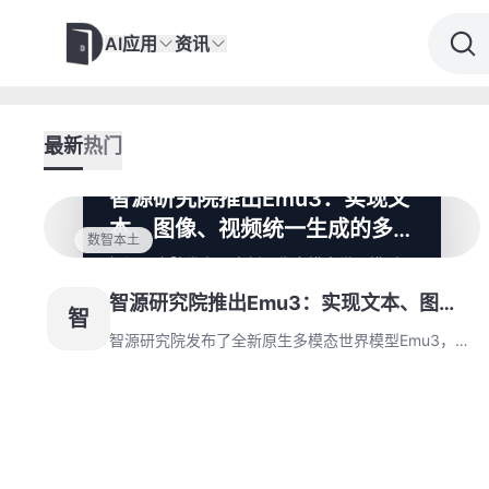
AI应用
资讯
最新
热门
智源研究院推出Emu3：实现文
本、图像、视频统一生成的多模
数智本土
态模型
智源研究院发布了全新原生多模态世界模型
Emu3，基于下一个token预测即可实现文
智源研究院推出Emu3：实现文本、图
本、图像、视频的理解与生成，无需依赖扩散
智
模型。Emu3在图像生成、视觉语言理解和视
像、视频统一生成的多模态模型
智源研究院发布了全新原生多模态世界模型Emu3，基
频生成等任务中表现优异，提供了一种统一的
于下一个token预测即可实现文本、图像、视频的理解
多模态研究范式，并已开源。
与生成，无需依赖扩散模型。Emu3在图像生成、视觉
语言理解和视频生成等任务中表现优异，提供了一种统
一的多模态研究范式，并已开源。