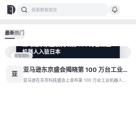
最新
热门
亚马逊东京盛会揭晓第 100 万台工业
机器人入驻日本
数智国际
亚马逊在东京科技盛会上宣布第 100 万台工业机器人正
式入驻日本运营中心，标志着其全球机器人网络覆盖
亚马逊东京盛会揭晓第 100 万台工业机
亚
300 余个智能仓储节点。同步推出的 DeepFleet 生成式
器人入驻日本
AI 系统通过实时数据解析优化物流路径，显著提升包裹
亚马逊在东京科技盛会上宣布第 100 万台工业机器人正
流转效率并降低配送成本。
式入驻日本运营中心，标志着其全球机器人网络覆盖
300 余个智能仓储节点。同步推出的 DeepFleet 生成式
AI 系统通过实时数据解析优化物流路径，显著提升包裹
流转效率并降低配送成本。