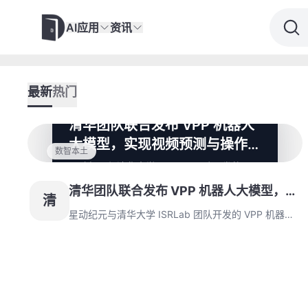
AI应用
资讯
最新
热门
清华团队联合发布 VPP 机器人
大模型，实现视频预测与操作策
数智本土
略融合
星动纪元与清华大学 ISRLab 团队开发的
VPP 机器人大模型通过视频扩散模型与操作
清华团队联合发布 VPP 机器人大模型，实
策略的知识迁移，构建出具备时空感知的智能
清
决策框架。该模型在工业场景中实现毫秒级响
现视频预测与操作策略融合
星动纪元与清华大学 ISRLab 团队开发的 VPP 机器人
应，其开源协议为多领域认知智能升级提供底
大模型通过视频扩散模型与操作策略的知识迁移，构建
层支持。
出具备时空感知的智能决策框架。该模型在工业场景中
实现毫秒级响应，其开源协议为多领域认知智能升级提
供底层支持。