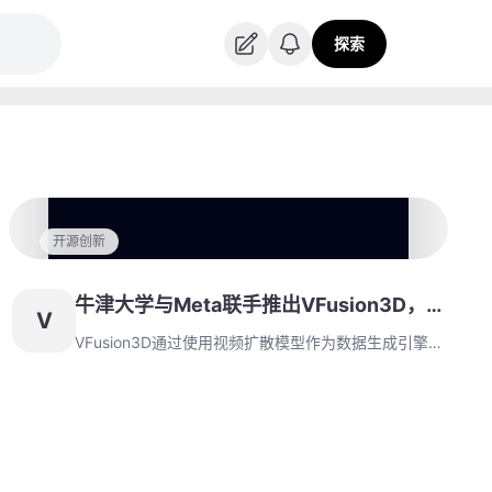
探索
开源创新
牛津大学与Meta联手推出VFusion3D，
V
从视频到3D的高效生成引擎
VFusion3D通过使用视频扩散模型作为数据生成引擎，
突破了3D数据稀缺的限制。通过生成大量合成多视角
数据，该模型实现了高效的3D生成，从单张图像生成
3D模型，并在性能上超越现有的同类技术。该方法展
示了如何通过扩展数据和模型规模来提升3D生成的效
果和应用潜力。