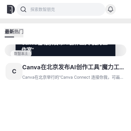
最新
热门
Canva在北京发布AI创作工具“魔力工
作室”
数智本土
Canva在北京举行的“Canva Connect 连接你我，可画未
来”活动中，正式发布其一站式AI创作套件“魔力工作
Canva在北京发布AI创作工具“魔力工作
C
室”，旨在提升用户创作效率，释放创意潜能。联合创始
室”
人Cliff Obrecht表示，中国市场对Canva至关重要，期待
Canva在北京举行的“Canva Connect 连接你我，可画未
新产品带来更多创作可能。
来”活动中，正式发布其一站式AI创作套件“魔力工作室”，
旨在提升用户创作效率，释放创意潜能。联合创始人Cliff
Obrecht表示，中国市场对Canva至关重要，期待新产品
带来更多创作可能。