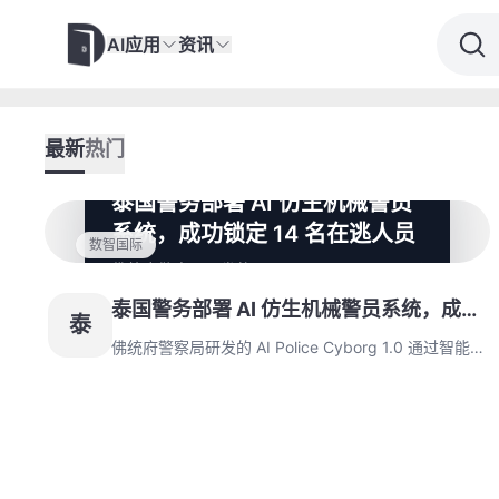
AI应用
资讯
最新
热门
泰国警务部署 AI 仿生机械警员
系统，成功锁定 14 名在逃人员
数智国际
佛统府警察局研发的 AI Police Cyborg 1.0 通
过智能视觉处理单元与边缘计算技术，实现
泰国警务部署 AI 仿生机械警员系统，成功
135 个监控节点的多模态数据实时处理，成
泰
功锁定 14 名在逃人员。第七府警区迭代版 AI
锁定 14 名在逃人员
佛统府警察局研发的 AI Police Cyborg 1.0 通过智能视
警用机器人在宋干节期间展现空地协同布控能
觉处理单元与边缘计算技术，实现 135 个监控节点的
力，系统武器识别置信度达 92% 并触发三级
多模态数据实时处理，成功锁定 14 名在逃人员。第七
预警机制。
府警区迭代版 AI 警用机器人在宋干节期间展现空地协
同布控能力，系统武器识别置信度达 92% 并触发三级
预警机制。