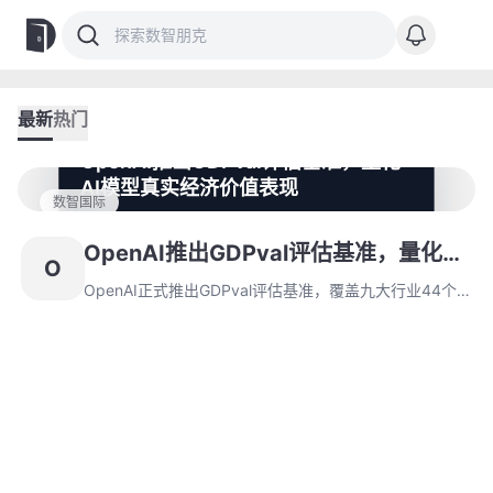
最新
热门
OpenAI推出GDPval评估基准，量化
AI模型真实经济价值表现
数智国际
OpenAI正式推出GDPval评估基准，覆盖九大行业44个
知识型职业的1320项专业任务，由平均14年经验专家设
OpenAI推出GDPval评估基准，量化AI
O
计。评估采用专家盲评机制，测试显示模型完成任务速度
模型真实经济价值表现
比人类快100倍且成本仅1%，同时揭示当前版本局限性
OpenAI正式推出GDPval评估基准，覆盖九大行业44个
及扩展计划。
知识型职业的1320项专业任务，由平均14年经验专家设
计。评估采用专家盲评机制，测试显示模型完成任务速度
比人类快100倍且成本仅1%，同时揭示当前版本局限性及
扩展计划。