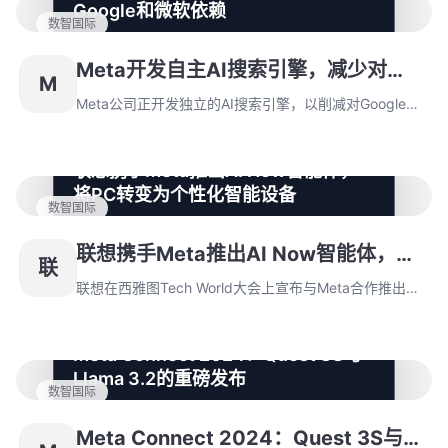
Google和微软依赖
数智国际
Meta公司正开发独立的AI搜索引擎，以削减对Google和
微软的依赖，并向OpenAI看齐。据《The Information》
Meta开发自主AI搜索引擎，减少对
M
报道，Meta的社交平台上目前内置的AI机器人仍依赖
Google和微软依赖
Google和Bing搜索引擎来获取实时资讯和热点内容。
Meta公司正开发独立的AI搜索引擎，以削减对Google和
微软的依赖，并向OpenAI看齐。据《The Information》
报道，Meta的社交平台上目前内置的AI机器人仍依赖
联想携手Meta推出AI Now智能体，
Google和Bing搜索引擎来获取实时资讯和热点内容。
将PC转变为个性化智能设备
数智国际
联想在西雅图Tech World大会上宣布与Meta合作推出基
于Llama大模型的个人AI智能体AI Now，推动PC设备的
联想携手Meta推出AI Now智能体，将
联
智能化和个性化。Meta创始人扎克伯格表示，Llama的
PC转变为个性化智能设备
开源特性使其成为行业标准，联想的新智能体是这一技术
联想在西雅图Tech World大会上宣布与Meta合作推出基
的最新成果。
于Llama大模型的个人AI智能体AI Now，推动PC设备的
智能化和个性化。Meta创始人扎克伯格表示，Llama的开
Meta Connect 2024：Quest 3S与
源特性使其成为行业标准，联想的新智能体是这一技术的
Llama 3.2的重磅发布
最新成果。
数智国际
Meta Connect 2024在加州门洛帕克如期举行。扎克伯
格以新品Quest 3S揭开序幕，标志着Meta在元宇宙领域
Meta Connect 2024：Quest 3S与