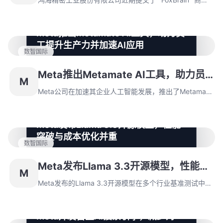
智能决策领域。
注册申请，该模型是富士康首款 AI 推理大模型及台湾省
首个此类系统。FoxBrain 由鸿海研究院开发，基于 Meta
Meta推出Metamate AI工具，助力员
的 Llama3.1 架构，针对繁体中文优化，潜在应用于企业
工提升生产力并加速AI应用
智能决策领域。
数智国际
Meta公司在加速其企业人工智能发展，推出了
Metamate这一创新工具，旨在提升员工生产力。
Meta推出Metamate AI工具，助力员
M
Metamate结合了Meta自研的Llama与OpenAI的GPT-
工提升生产力并加速AI应用
4，灵活适应不同工作需求，推动AI技术应用的全面深
Meta公司在加速其企业人工智能发展，推出了Metamate
化。
这一创新工具，旨在提升员工生产力。Metamate结合了
Meta自研的Llama与OpenAI的GPT-4，灵活适应不同工
Meta发布Llama 3.3开源模型，性能
作需求，推动AI技术应用的全面深化。
突破与成本优化并重
数智国际
Meta发布的Llama 3.3开源模型在多个行业基准测试中超
越了竞争对手，展现出卓越的性能与成本效益。新版本支
Meta发布Llama 3.3开源模型，性能突
M
持多语言，增强了上下文窗口和推理能力，预计将推动生
破与成本优化并重
成式AI领域的进一步发展。
Meta发布的Llama 3.3开源模型在多个行业基准测试中超
越了竞争对手，展现出卓越的性能与成本效益。新版本支
持多语言，增强了上下文窗口和推理能力，预计将推动生
Meta开发自主AI搜索引擎，减少对
成式AI领域的进一步发展。