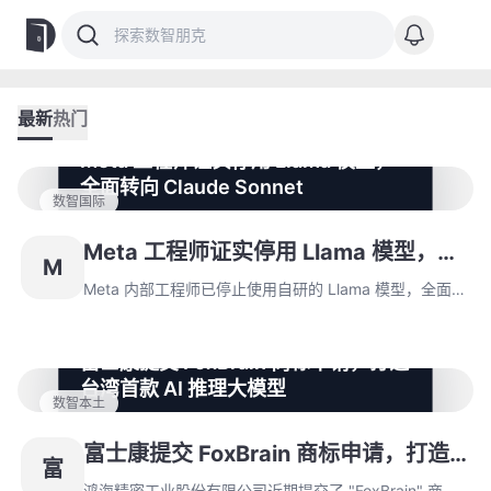
最新
热门
Meta 工程师证实停用 Llama 模型，
全面转向 Claude Sonnet
数智国际
Meta 内部工程师已停止使用自研的 Llama 模型，全面部
署 Claude Sonnet 作为替代工具，调整源于 Llama 4 发
Meta 工程师证实停用 Llama 模型，全
M
布后遭遇的广泛批评。尽管 Meta 仍在推进 Llama 后续
面转向 Claude Sonnet
版本研发，但内部文化缺陷被指为潜在障碍，同时
Meta 内部工程师已停止使用自研的 Llama 模型，全面部
Claude 的采用显著提升了开发效率，其背后公司
署 Claude Sonnet 作为替代工具，调整源于 Llama 4 发
Anthropic 年化收入达 40 亿美元。
布后遭遇的广泛批评。尽管 Meta 仍在推进 Llama 后续
富士康提交 FoxBrain 商标申请，打造
版本研发，但内部文化缺陷被指为潜在障碍，同时
台湾首款 AI 推理大模型
Claude 的采用显著提升了开发效率，其背后公司
数智本土
Anthropic 年化收入达 40 亿美元。
鸿海精密工业股份有限公司近期提交了 "FoxBrain" 商标
注册申请，该模型是富士康首款 AI 推理大模型及台湾省
富士康提交 FoxBrain 商标申请，打造
富
首个此类系统。FoxBrain 由鸿海研究院开发，基于 Meta
台湾首款 AI 推理大模型
的 Llama3.1 架构，针对繁体中文优化，潜在应用于企业
鸿海精密工业股份有限公司近期提交了 "FoxBrain" 商标