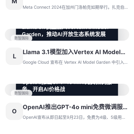
M
迈向更广泛的消费市场。此外，Meta还推出了全新AI大
Llama 3.2的重磅发布
模型Llama 3.2，提升了视觉与语言的多模态能力。
Meta Connect 2024在加州门洛帕克如期举行。扎克伯
格以新品Quest 3S揭开序幕，标志着Meta在元宇宙领域
迈向更广泛的消费市场。此外，Meta还推出了全新AI大
Llama 3.1模型加入Vertex AI Model
模型Llama 3.2，提升了视觉与语言的多模态能力。
Garden，推动AI开放生态系统发展
数智国际
Google Cloud 宣布在 Vertex AI Model Garden 中引入
Meta 的 Llama 3.1 系列模型，包括最新的 405B 模型，
Llama 3.1模型加入Vertex AI Model
L
标志着开放权重模型的新标准。通过这些模型，用户可以
Garden，推动AI开放生态系统发展
利用全托管式模型即服务，轻松进行实验和定制。
Google Cloud 宣布在 Vertex AI Model Garden 中引入
Meta 的 Llama 3.1 系列模型，包括最新的 405B 模型，
标志着开放权重模型的新标准。通过这些模型，用户可以
OpenAI推出GPT-4o mini免费微调服
利用全托管式模型即服务，轻松进行实验和定制。
务，开启AI价格战
数智国际
OpenAI宣布从即日起至9月23日，免费为4级、5级用户
提供GPT-4o mini微调服务，每天限制200万tokens。9
OpenAI推出GPT-4o mini免费微调服
O
月24日后将收取每100万tokens 3美元的费用，显著降
务，开启AI价格战
低开发成本，意在应对Meta的Llama3.1系列模型竞争。
OpenAI宣布从即日起至9月23日，免费为4级、5级用户
提供GPT-4o mini微调服务，每天限制200万tokens。9
月24日后将收取每100万tokens 3美元的费用，显著降低