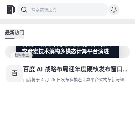
最新
热门
百度 AI 战略布局迎年度硬核发布窗口
李彦宏技术解构多模态计算平台演进
数智本土
百度将于 4 月 25 日发布多模态计算平台架构革新与智能
体技术演进方案，文心大模型 4.5 Turbo 迭代版本及无代
百度 AI 战略布局迎年度硬核发布窗口
百
码开发工具将同步亮相。百度智能云完成 MCP 架构生态
李彦宏技术解构多模态计算平台演进
闭环部署，DeepSeek 算法引擎驱动六大技术展区构建
百度将于 4 月 25 日发布多模态计算平台架构革新与智能
开发实战场域。
体技术演进方案，文心大模型 4.5 Turbo 迭代版本及无代
码开发工具将同步亮相。百度智能云完成 MCP 架构生态
闭环部署，DeepSeek 算法引擎驱动六大技术展区构建开
发实战场域。