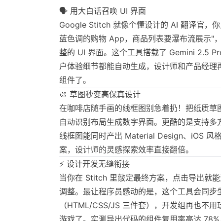
🗣️ 用大白话召唤 UI 界面
Google Stitch 就像个懂设计的 AI 翻
蓝色调的购物 App，商品列表要瀑布流展示
整的 UI 界面。这个工具搭载了 Gemini 2.5
户体验细节都能自动生成，设计师和产品经理再也
组件了。
🎨 草图秒变高保真设计
在咖啡店随手画的线框图别急着扔！把纸质草图拍个
自动识别布局生成数字界面。更酷的是支持多
线框图能同时产出 Material Design、iO
案，设计师的灵感探索效率直接翻倍。
⚡ 设计开发无缝衔接
当你在 Stitch 里敲定最终方案，点击导出就能
调整。最让程序员感动的是，这个工具会同步
（HTML/CSS/JS 三件套），开发组再也不用
游戏了。实测导出代码的组件复用率高达 78