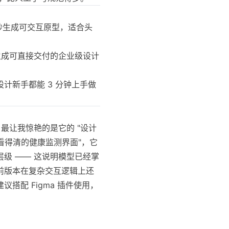
，15 秒生成可交互原型，适合头
优化，生成可直接交付的企业级设计
计新手都能 3 分钟上手做
h 最让我惊艳的是它的 "设计
看得清的健康监测界面"，它
级 —— 这说明模型已经掌
前版本在复杂交互逻辑上还
搭配 Figma 插件使用，