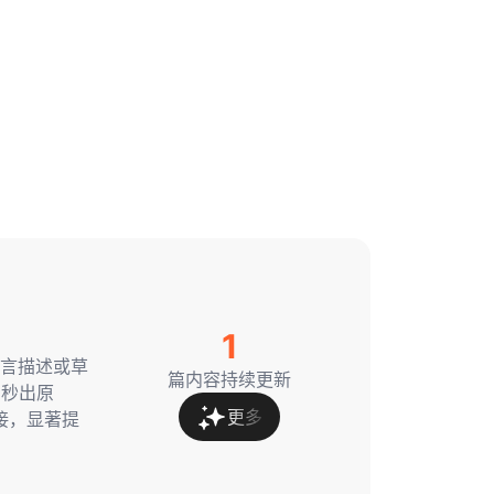
1
然语言描述或草
篇内容持续更新
 秒出原
更多
接，显著提