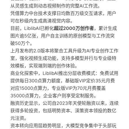
从灵感生成到动态视频制作的完整AI工作流。
凭借算力中台技术支撑日均数百万级交互请求，用户
可在秒级内生成高清视觉内容。
目前，LiblibAI已孵化
超过2000万创作者
，累计生成
图片逾5亿张，用户自主训练的原创模型与工作流突
破50万个。
上月发布的2.0版本将聚合工具升级为AI专业创作工作
室，强化视频生成功能，支持多模型并行与专业级特
效模板，实现端到端的创作体验。
商业化探索中，LiblibAI推出分层收费模式：免费试用
提供每日300点算力额度，基础版VIP定价35元月费
对应15000点算力，专业版VIP为70元月费覆盖
35000点算力，企业客户则享受定制服务。
融资历史显示，公司自2023年天使轮融资以来，连续
获得多轮投资，包括明势资本、渶策资本领投的数亿
元注资。
资本转向应用层趋势明显，大模型竞争集中于头部玩