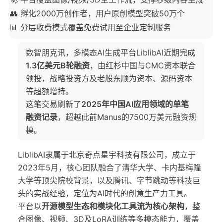
👥 孵化2000万创作者，用户原创模型突破50万个
📊 分层收费模式覆盖免费试用至企业定制服务
数智朋克讯，多模态AI生成平台LiblibAI近期完成
1.3亿美元B轮融资
，由红杉中国与CMC资本联合
领投，战略投资方及老股东顺为资本、源码资本
等超额增持。
这笔交易刷新了
2025年中国AI应用领域的单笔
融资记录
，超越此前Manus的7500万美元融资规
模。
LiblibAI隶属于北京奇点星宇科技有限公司，成立于
2023年5月，核心团队融合了清华大学、卡内基梅隆
大学等顶尖院校背景，以及腾讯、字节跳动等科技巨
头的实战经验，定位为AI时代的创意生产力工具。
平台以
开源模型生态和模块化工具流为核心架构
，整
合图像、视频、3D及LoRA训练等多模态能力，覆盖