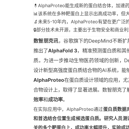
💊AlphaProteo能生成新的蛋白结合体，加
📊该系统在多种靶蛋白上显示出高成功率，但
🔬未来5-10年内，AlphaProteo有望在更
🔒部分技术未开源，主要出于生物安全和商业
数智朋克讯
，谷歌旗下的DeepMind不断扩
推出了
AlphaFold 3
，精准预测蛋白质和其
质。为进一步推动生物医药领域的创新，Dee
设计新型高强度蛋白质结合物的AI系统，能
AlphaProteo
在蛋白质设计领域的应用，尤
合物设计上，取得了显著进展。数智朋克了
效率
和
成功率
。
在实际应用中，AlphaProteo通过
蛋白质数据
和首选结合位置生成候选蛋白质。研究人员测
关的多个靶蛋白上，成功率大幅提升，实验成功