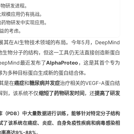
速药物研发进程。
大规模应用仍有挑战。
广泛的药物研发中实现应用。
利益的考虑。
展其在AI生物技术领域的布局。今年5月，DeepMind
他生物分子的结构，但这一工具仍无法直接创造新蛋白
pMind最近发布了
AlphaProteo
，这是其首个专为
够为多种目标蛋白生成新的蛋白结合体。
其是在
癌症
和
糖尿病并发症
治疗相关的VEGF-A蛋白结
解到，该系统不仅
缩短了药物研发时间
，还
提高了研发
库（PDB）中大量数据进行训练，能够针对特定分子结构
试了该系统在癌症、炎症、自身免疫性疾病和病毒感染相
率高达9%-88%
。