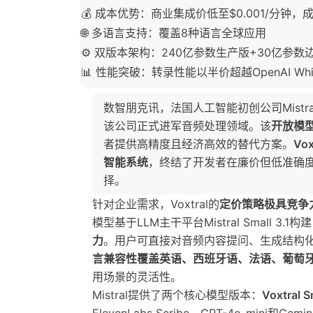
💰 成本优势：商业集成价低至$0.001/分钟，
🌐 多语言支持：覆盖8种语言全球应用
⚙️ 双版本架构：240亿参数生产版+30亿参数
📊 性能突破：转录性能以半价超越OpenAI Whis
数智朋克讯，法国人工智能初创公司Mistra
该公司正式进军音频处理领域。该
开放模
者提供高精度且经济高效的替代方案。
Vo
智能系统
，终结了开发者在廉价但低准确
择。
针对企业需求，Voxtral的
定价策略极具竞争
模型基于LLM主干平台Mistral Small 3.1构
力
。用户可直接对音频内容提问、生成结构化
言兼容性覆盖英语、西班牙语、法语、葡萄
用场景的灵活性。
Mistral提供了两个核心模型版本：
Voxtral