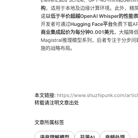
ElevenLabs Scribe、GPT-4o-mini和Gemi
构
，适用于本地及边缘计算环境。此外，精简版Voxt
诺
以低于半价超越OpenAI Whisper的性能
开发者可通过
Hugging Face平台
免费下载AP
商业集成起价为每分钟0.001美元
，大幅降低
Magistral推理模型系列，后者专注于分
施的战略布局。
本文链接:
https://www.shuzhipunk.com/arti
转载请注明文章出处
文章所属标签
语音理解模型
开源AI
音频处理