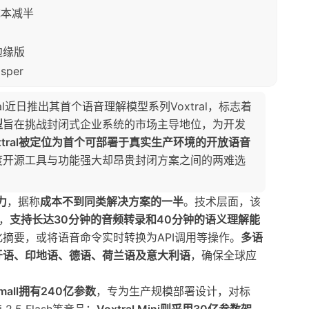
成本减半
边缘版
per
l近日推出其首个语音理解模型系列Voxtral，标志着
型
旨在挑战封闭式企业系统的市场主导地位，为开发
xtral被定位为首个可部署于真实生产环境的开放语音
度开源工具与功能强大却昂贵封闭方案之间的两难选
力
，据称
成本不到同类解决方案的一半
。技术层面，该
建，
支持长达30分钟的音频转录和40分钟的语义理解能
摘要，或将语音命令实时转换为API调用等操作。
多语
牙语、印地语、德语、荷兰语及意大利语
，确保全球应
 Small拥有240亿参数
，专为生产规模部署设计，对标