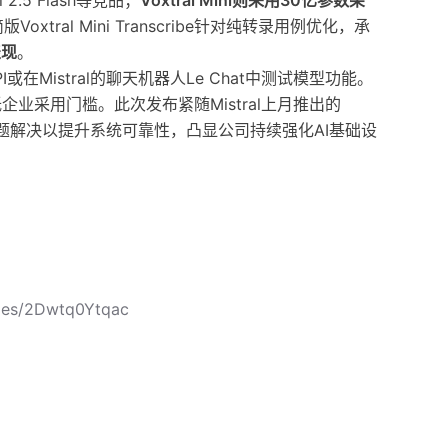
ni 2.5 Flash等竞品；
Voxtral Mini则采用30亿参数架
ral Mini Transcribe针对纯转录用例优化，承
表现
。
I或在Mistral的聊天机器人Le Chat中测试模型功能。
企业采用门槛。此次发布紧随Mistral上月推出的
步问题解决以提升系统可靠性，凸显公司持续强化AI基础设
cles/2Dwtq0Ytqac