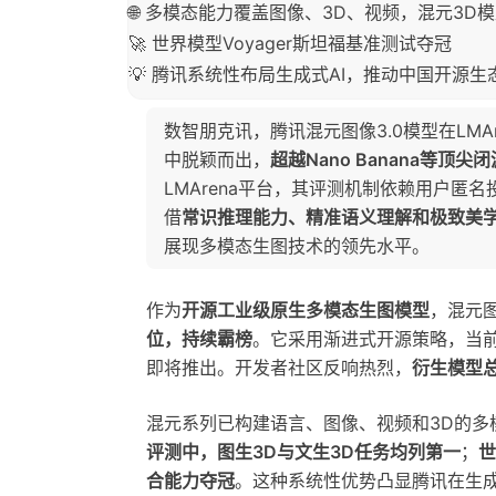
🌐 多模态能力覆盖图像、3D、视频，混元3D
🚀 世界模型Voyager斯坦福基准测试夺冠
💡 腾讯系统性布局生成式AI，推动中国开源
数智朋克讯，腾讯混元图像3.0模型在LMA
中脱颖而出，
超越Nano Banana等顶尖
LMArena平台，其评测机制依赖用户匿
借
常识推理能力、精准语义理解和极致美
展现多模态生图技术的领先水平。
作为
开源工业级原生多模态生图模型
，混元图
位，持续霸榜
。它采用渐进式开源策略，当
即将推出。开发者社区反响热烈，
衍生模型总
混元系列已构建语言、图像、视频和3D的多
评测中，图生3D与文生3D任务均列第一
；
世
合能力夺冠
。这种系统性优势凸显腾讯在生成