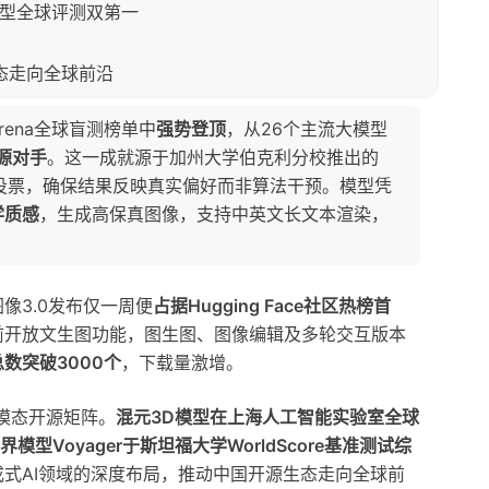
模型全球评测双第一
生态走向全球前沿
rena全球盲测榜单中
强势登顶
，从26个主流大模型
闭源对手
。这一成就源于加州大学伯克利分校推出的
名投票，确保结果反映真实偏好而非算法干预。模型凭
学质感
，生成高保真图像，支持中英文长文本渲染，
像3.0发布仅一周便
占据Hugging Face社区热榜首
前开放文生图功能，图生图、图像编辑及多轮交互版本
数突破3000个
，下载量激增。
模态开源矩阵。
混元3D模型在上海人工智能实验室全球
界模型Voyager于斯坦福大学WorldScore基准测试综
式AI领域的深度布局，推动中国开源生态走向全球前