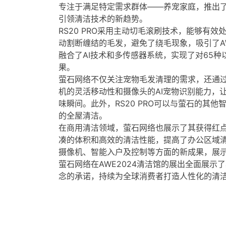
专注于满足特定需求群体——养宠家庭，推出了RS
引领清洁技术的新趋势。
RS20 PRO采用主动切毛滚刷技术，能够有
动割断缠结的毛发，避免了绕毛现象，吸引了A
融合了AI技术和多传感器系统，实现了对65
果。
萤石网络不仅关注宠物毛发清理的需求，还通过A
机的灵活移动性和摄像头的AI宠物识别能力，
味瞬间。此外，RS20 PRO可以与萤石的其
的全屋清洁。
在商用清洁领域，萤石网络也展示了其获得红点
凑的体积和高效的清洁性能，提高了办公区域
摄像机、智能入户及控制等方面的新成果，展示
萤石网络在AWE2024清洁馆的展出全面展示
念的承诺，持续为全球消费者打造人性化的清