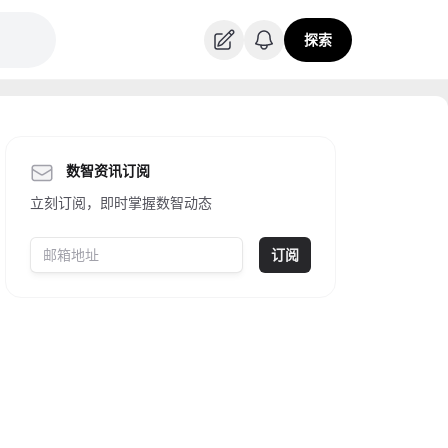
探索
数智资讯订阅
立刻订阅，即时掌握数智动态
订阅