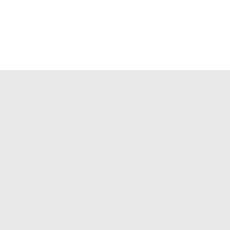
务合作
解决方案
要投稿
媒体矩阵