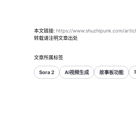
本文链接:
https://www.shuzhipunk.com/arti
转载请注明文章出处
文章所属标签
Sora 2
AI视频生成
故事板功能