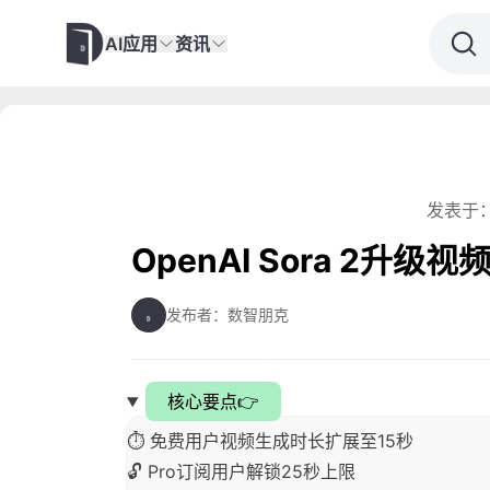
AI应用
资讯
发表于：
OpenAI Sora 2
发布者：数智朋克
核心要点👉
⏱️ 免费用户视频生成时长扩展至15秒
🔓 Pro订阅用户解锁25秒上限