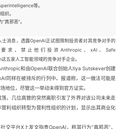
erintelligence等。
性组织。
为“真邪恶”。
士消息，透露OpenAI正试图限制投资者对其竞争对手的
，禁止他们投资Anthropic、xAI、Safe
ity和Glean这五家人工智能领域的竞争对手企业。
pic和由OpenAI联合创始人Ilya Sutskever创建
隆·马斯克的xAI同样在被排斥的行列中。报道称，这一做法可能是
的市场地位，尽管这一举动未得到官方证实。
层震荡，几位高管的突然离职引发了外界对该公司未来走
从非营利组织转型为营利性组织的计划，显示出其商业化
交平台X上发文指责OpenAI，称其行为“真邪恶”，