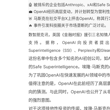
🤖 被排斥的企业包括Anthropic、xAI和Safe Sup
💼 OpenAI经历高层变动，并计划转型为营利
🚨 马斯克在社交平台X上抨击OpenAI，称其行
🔥 事件引发科技圈关于市场垄断的广泛讨论。
数智朋克讯，英国《金融时报》援引三名知情人
支持。据称，OpenAI向投资者提出要求
Superintelligence（SSI）、Perplex
这份名单中包含多个知名的AI初创公司，如Anthro
的Safe Superintelligence。埃
为了巩固OpenAI在快速发展的AI领域中
值得注意的是，OpenAI在此前经历了高
向的猜测。与此同时，OpenAI也公开了
的强烈意图。
对于这项排他性投资的传闻，埃隆·马斯克在社