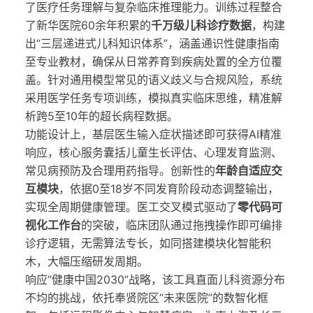
了医疗任务理解与复杂临床推理能力。训练过程整合
了新华医院60余年积累的
千万级儿科诊疗数据
，构建
出“三层递进式儿科知识体系”，涵盖通识性健康指南
至专业教材，确保从日常养育到疾病处置的全方位覆
盖。针对通用模型常见的语义歧义与合规风险，系统
采用医学任务专项训练，模拟真实临床思维，精准解
析跨5至10年的超长病程数据。
功能设计上，基层医生输入症状描述即可获得AI精准
响应，核心服务囊括儿童生长评估、心理发育监测、
常见病预防及合理用药指导。创新性的
年龄自适应交
互模块
，依据0至18岁不同发育阶段动态调整输出，
实现全周期健康管理。医工交叉模式驱动了
零代码可
视化工作台
的突破，临床团队通过拖拽操作即可编排
诊疗逻辑，无需算法专长，如同搭建模块化智能积
木，大幅压缩研发周期。
响应“健康中国2030”战略，该工具直面儿科资源分布
不均的挑战，依托奉贤院区“未来医院”的数智化框