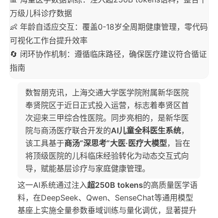
万级儿科诊疗数据
👶 年龄自适应交互：覆盖0-18岁全周期健康管理，零代码
可视化工作台提升效率
🔄 闭环协作机制：遵循临床路径，确保医疗建议符合循证
指南
数智朋克讯，上海交通大学医学院附属新华医院
奉贤院区于近日正式投入运营，标志着奉贤区首
次迎来三甲综合性医院。同步亮相的，是新华医
院与商汤医疗联合开发的
AI儿童全科医生系统
，
该工具基于
商汤“深思考”大医·医疗大模型
，旨在
将顶级医院的儿科临床经验转化为动态交互式向
导，赋能基层诊疗与家庭健康管理。
这一AI系统通过注入
超250B tokens
的高质量医学语
料，在DeepSeek、Qwen、SenseChat等通用模型
基座上实施全量参数垂域训练与量化调优，显著提升