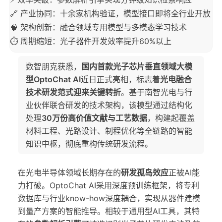
🔗 产业协同：十余家机构验证，模型接口即将全行业开放
🧠 架构创新：融合领域专用模型与多模态学习技术
⏱ 周期缩短：光子器件开发效率提升60%以上
数智朋克获悉，
国内首款光子芯片垂直领域大模
型OptoChat AI
近日正式亮相，标志着
光电融合
技术研发范式迎来关键转折
。基于南智光电与行
业伙伴联合研发的技术架构，该模型通过结构化
处理
30万份高价值文献与工艺数据
，构建起覆盖
材料工程、光路设计、制程优化等全链路的智能
知识中枢，彻底重构传统研发流程。
在光电半导体领域长期存在的
研发孤岛效应
正被AI能
力打破。OptoChat AI采用深度预训练框架，将专利
数据库与行业know-how深度耦合，实现从器件建模
到量产方案的智能推导。相较于通用型AI工具，其特