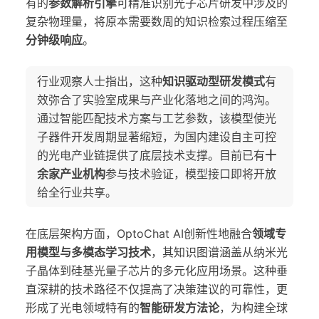
有的
参数解析引擎
可精准识别光子芯片研发中涉及的
复杂物理量，将原本需要数周的知识检索过程压缩至
分钟级响应
。
行业观察人士指出，这种
知识驱动型研发模式
有
效弥合了实验室成果与产业化落地之间的鸿沟。
通过智能匹配技术方案与工艺参数，该模型使光
子器件开发周期显著缩短，为国内建设自主可控
的光电产业链提供了底层技术支撑。目前已有
十
余家产业机构
参与技术验证，模型接口即将开放
给全行业共享。
在底层架构方面，OptoChat AI创新性地融合
领域专
用模型与多模态学习技术
，其知识图谱涵盖从纳米光
子晶体到硅基光量子芯片的多元化应用场景。这种垂
直深耕的技术路径不仅提高了决策建议的可靠性，更
形成了光电领域特有的
智能研发方法论
，为构建全球