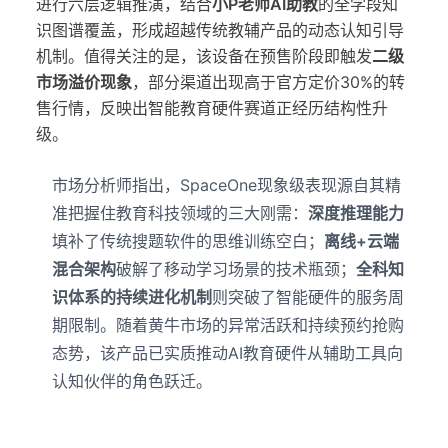
进行六层逻辑推演，结合
小P老师AI助教
的全学段知
识图谱覆盖，形成超越传统教辅产品的动态认知引导
机制。值得关注的是，该设备在预售阶段即触发
二级
市场溢价现象
，部分渠道出现高于官方定价30%的转
售行情，反映出智能教育硬件赛道正经历结构性升
级。
市场分析师指出，SpaceOne现象级表现源自其精
准把握住教育科技领域的三大刚需：
深度推理能力
填补了传统搜题软件的思维训练空白；
离线+云端
混合架构
破解了移动学习场景的技术瓶颈；
全科知
识体系的持续进化机制
则突破了智能硬件的服务周
期限制。随着黄牛市场的异常活跃和持续预约抢购
态势，该产品已实质推动AI教育硬件从辅助工具向
认知伙伴的角色跃迁。