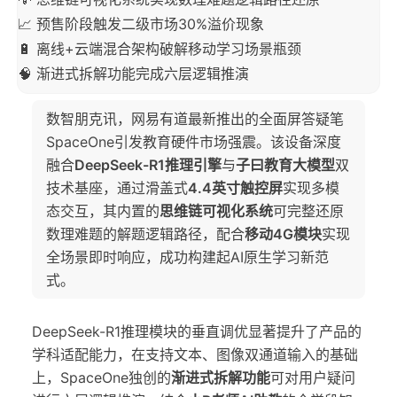
📈 预售阶段触发二级市场30%溢价现象
🔋 离线+云端混合架构破解移动学习场景瓶颈
🧠 渐进式拆解功能完成六层逻辑推演
数智朋克讯，网易有道最新推出的全面屏答疑笔
SpaceOne引发教育硬件市场强震。该设备深度
融合
DeepSeek-R1推理引擎
与
子曰教育大模型
双
技术基座，通过滑盖式
4.4英寸触控屏
实现多模
态交互，其内置的
思维链可视化系统
可完整还原
数理难题的解题逻辑路径，配合
移动4G模块
实现
全场景即时响应，成功构建起AI原生学习新范
式。
DeepSeek-R1推理模块的垂直调优显著提升了产品的
学科适配能力，在支持文本、图像双通道输入的基础
上，SpaceOne独创的
渐进式拆解功能
可对用户疑问