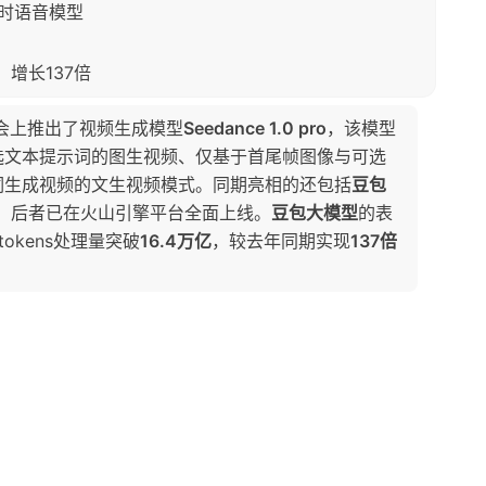
实时语音模型
，增长137倍
大会上推出了视频生成模型
Seedance 1.0 pro
，该模型
选文本提示词的图生视频、仅基于首尾帧图像与可选
词生成视频的文生视频模式。同期亮相的还包括
豆包
，后者已在火山引擎平台全面上线。
豆包大模型
的表
okens处理量突破
16.4万亿
，较去年同期实现
137倍