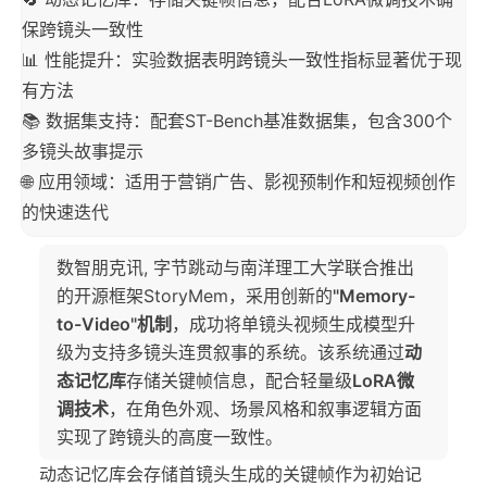
保跨镜头一致性
📊 性能提升：实验数据表明跨镜头一致性指标显著优于现
有方法
📚 数据集支持：配套ST-Bench基准数据集，包含300个
多镜头故事提示
🌐 应用领域：适用于营销广告、影视预制作和短视频创作
的快速迭代
数智朋克讯, 字节跳动与南洋理工大学联合推出
的开源框架StoryMem，采用创新的
"Memory-
to-Video"机制
，成功将单镜头视频生成模型升
级为支持多镜头连贯叙事的系统。该系统通过
动
态记忆库
存储关键帧信息，配合轻量级
LoRA微
调技术
，在角色外观、场景风格和叙事逻辑方面
实现了跨镜头的高度一致性。
动态记忆库会存储首镜头生成的关键帧作为初始记