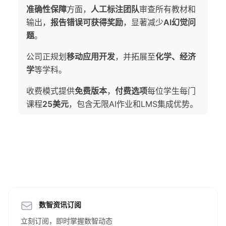
准确性保障
方面，
人工标注团队
审查所有教材和
输出，
报告错误可获得奖励
，显著减少
AI幻觉问
题
。
公司正规划
移动应用开发
，并拓展至
化学、经济
学
等学科。
收费模式提供
免费版本
，
付费选项
每位学生每门
课程
25美元
，包含无限AI作业和LMS集成优势。
数智资讯订阅
立刻订阅，即时掌握数智动态