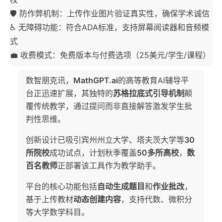
🛡️ 防作弊机制：上传作业图片验证真实性，确保学术诚信
♿ 无障碍功能：符合ADA标准，支持屏幕阅读器和音频模
式
💼 收费模式：免费版本与付费选项（25美元/学生/课程）
数智朋克讯，
MathGPT.ai
的高等教育AI辅导平
台正迅速扩展，其独特的
苏格拉底式引导机制
颠
覆传统教学，通过提问而非直接解答激发学生批
判性思维。
创新设计已吸引宾州州立大学、塔夫茨大学等
30
所院校
成功试点，计划秋季覆盖
50多所高校
，
数
百名教师
正部署该工具作为教学助手。
平台的核心功能包括
自动生成题目
和
作业批改
，
基于上传教材
动态创建内容
，支持代数、微积分
等大学数学科目。