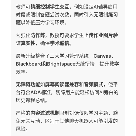
教师可
精细控制学生交互
，例如设定AI辅导启用
时段或限制答题尝试次数，同时引入
无限制练习
题
以降低压力学习环境。
为强化
防作弊
，教授可要求学生
上传作业图片验
证真实性
，确保
学术诚信
。
最新升级整合了三大学习管理系统，
Canvas、
Blackboard和Brightspace
无缝衔接，提升教学
效率。
无障碍功能
如
屏幕阅读器兼容
和
音频模式
，使平
台符合
ADA标准
，残障用户能轻松访问AI旁白的
历史课程总结。
严格的
内容过滤机制
限制对话仅限学习主题，避
免无关互动，区别于其他聊天机器人可能引发的
风险。