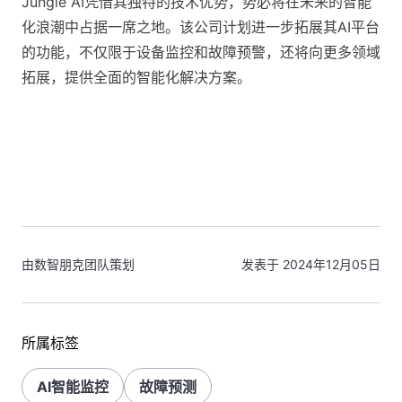
Jungle AI凭借其独特的技术优势，势必将在未来的智能
化浪潮中占据一席之地。该公司计划进一步拓展其AI平台
的功能，不仅限于设备监控和故障预警，还将向更多领域
拓展，提供全面的智能化解决方案。
由数智朋克团队策划
发表于 2024年12月05日
所属标签
AI智能监控
故障预测