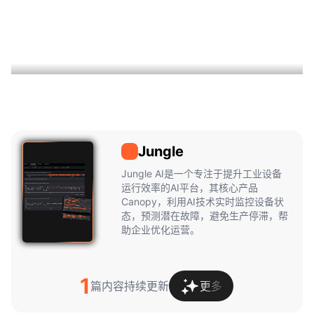
Jungle
Jungle
Jungle AI是一个专注于提升工业设备
运行效率的AI平台，其核心产品
Canopy，利用AI技术实时监控设备状
态，预测潜在故障，避免生产停滞，帮
助企业优化运营。
1
篇内容持续更新
更多