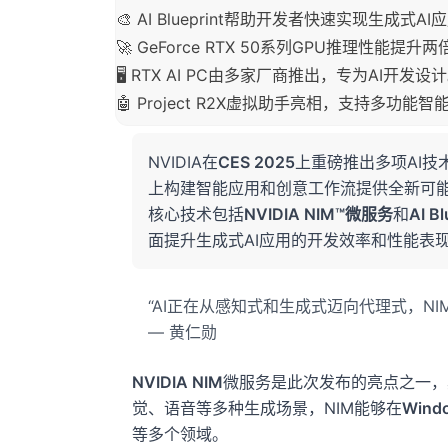
🎨 AI Blueprint帮助开发者快速实现生成式AI
🚀 GeForce RTX 50系列GPU推理性能提
🖥️ RTX AI PC由多家厂商推出，专为AI开发设
🤖 Project R2X虚拟助手亮相，支持多功能
NVIDIA在
CES 2025
上重磅推出多项AI技
上构建智能应用和创意工作流提供全新可
核心技术包括
NVIDIA NIM™微服务
和
AI Bl
面提升生成式AI应用的开发效率和性能表
“AI正在从感知式和生成式迈向代理式，NIM和
— 黄仁勋
NVIDIA NIM
微服务是此次发布的亮点之一，
觉、语音等多种生成场景，NIM能够在
Windo
等多个领域。