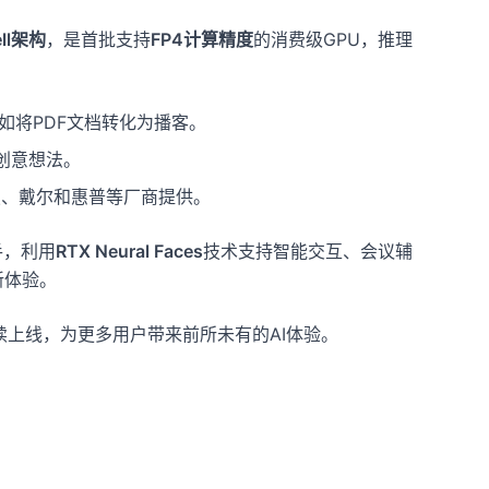
ell架构
，是首批支持
FP4计算精度
的消费级GPU，推理
如将PDF文档转化为播客。
创意想法。
硕、戴尔和惠普等厂商提供。
手，利用
RTX Neural Faces
技术支持智能交互、会议辅
新体验。
续上线，为更多用户带来前所未有的AI体验。