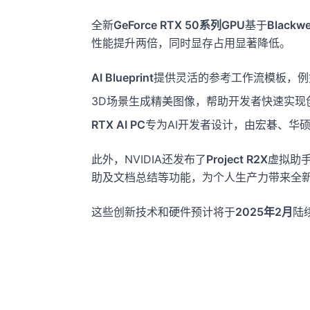
全新
GeForce RTX 50系列GPU
基于
Blackw
性能提升两倍，同时显存占用显著降低。
AI Blueprint
提供灵活的参考工作流模板，例
3D场景生成精美图像，帮助开发者快速实现
RTX AI PC
专为AI开发者设计，由宏碁、华
此外，NVIDIA还发布了
Project R2X
虚拟助
助及文档总结等功能，为个人生产力带来全
这些创新技术和硬件预计将于
2025年2月
陆