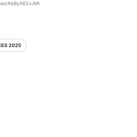
cles/AbByX62vJMI
CES 2025