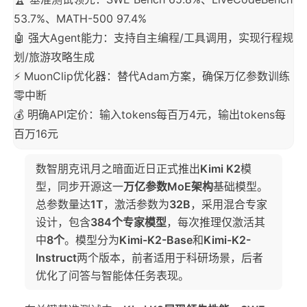
53.7%、MATH-500 97.4%
🤖 强大Agent能力：支持自主编程/工具调用，实现行程规
划/旅游攻略生成
⚡ MuonClip优化器：替代Adam方案，确保万亿参数训练
零中断
💰 明确API定价：输入tokens每百万4元，输出tokens每
百万16元
数智朋克讯月之暗面近日正式推出
Kimi K2
模
型，同步开源这一
万亿参数MoE架构
基础模型。
总参数量达
1T
，激活参数为
32B
，采用混合专家
设计，包含
384个专家模型
，每次推理仅激活其
中
8个
。模型分为
Kimi-K2-Base
和
Kimi-K2-
Instruct
两个版本，前者适用于科研场景，后者
优化了问答与智能体任务表现。