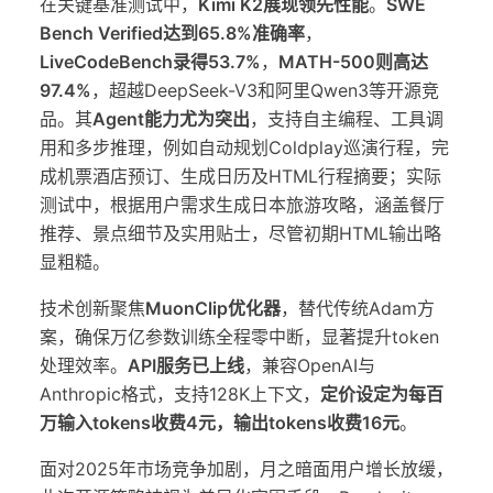
在关键基准测试中，
Kimi K2展现领先性能
。
SWE
Bench Verified达到65.8%准确率
，
LiveCodeBench录得53.7%
，
MATH-500则高达
97.4%
，超越DeepSeek-V3和阿里Qwen3等开源竞
品。其
Agent能力尤为突出
，支持自主编程、工具调
用和多步推理，例如自动规划Coldplay巡演行程，完
成机票酒店预订、生成日历及HTML行程摘要；实际
测试中，根据用户需求生成日本旅游攻略，涵盖餐厅
推荐、景点细节及实用贴士，尽管初期HTML输出略
显粗糙。
技术创新聚焦
MuonClip优化器
，替代传统Adam方
案，确保万亿参数训练全程零中断，显著提升token
处理效率。
API服务已上线
，兼容OpenAI与
Anthropic格式，支持128K上下文，
定价设定为每百
万输入tokens收费4元，输出tokens收费16元
。
面对2025年市场竞争加剧，月之暗面用户增长放缓，