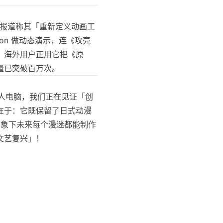
头版报道称其「重新定义动画工
mon 做动态演示，连《攻壳
，海外用户正用它把《原
量已突破百万次。
到个人电脑，我们正在见证「创
在于：它既保留了日式动漫
想象下未来每个漫迷都能制作
文艺复兴」！