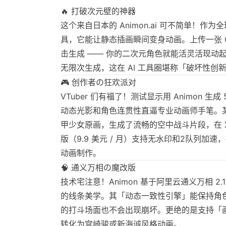
🔥 打破次元壁的神器
这个来自日本的 Animon.ai 可不简单！作为
具，它能让静态插画瞬间变身动画。上传一张 
击生成 —— 你的二次元角色就能活灵活现动
无限次生成，这在 AI 工具圈堪称「破坏性创
🎮 创作者の狂欢派对
VTuber 们有福了！测试显示用 Animon 生成
动态光影和角色连贯性直逼专业动画师手笔。
甲少女原画，生成了流畅的空中战斗片段，在 
版（9.9 美元 / 月）支持无水印和2队列加
动画制作。
🧠 通义万相の魔改版
技术宅注意！Animon 基于阿里云通义万相 2
的线条美学。其「动态一致性引擎」能保持角色
的打斗场面也不会出现崩坏。更绝的是支持「
转化为宫崎骏或新海诚风格动画。