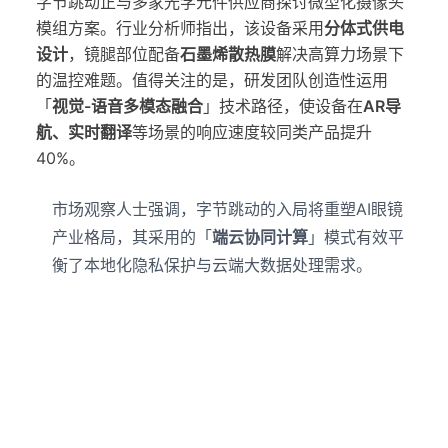
字节跳动正与多家光学元件供应商探讨微型化摄像头
模组方案。行业分析师指出，该设备采用
分体式供电
设计
，镜腿部位配备
石墨烯散热膜
解决高算力场景下
的温控难题。值得关注的是，研发团队创造性运用
「
视觉-语音多模态融合
」技术路径，使设备在
AR导
航、实时翻译
等场景的响应速度较同类产品提升
40%。
市场观察人士强调，字节跳动的入局将重塑AI眼镜
产业格局，其采用的「
端云协同计算
」模式有效平
衡了本地化隐私保护与云端大数据处理需求。