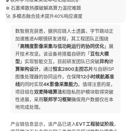
❄️ 石墨烯散热膜破解高算力温控难题
🚀 多模态融合技术提升40%响应速度
数智朋克获悉，据供应链人士透露，字节跳动正
加速推进AI眼镜研发进程，其工程团队正围绕
「
高精度影像采集与低功耗运行的协同优化
」展
开技术攻坚。该设备将搭载自研的「
豆包大模
型
」实现智能交互，目前研发团队已突破
异构计
算架构设计
，通过
恒玄2800主控芯片
与自研ISP
图像处理器的协同运作，在保障
12小时续航基准
线
的同时实现
4K影像采集能力
。值得注意的是，
项目组在
双麦降噪算法
和隐私防护模块取得突破
性进展，采用
联邦学习框架
确保用户数据仅在本
地完成处理。
产业链信息显示，该产品已进入
EVT工程验证阶段
，