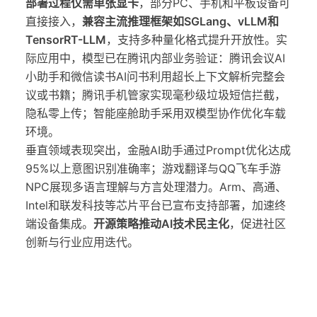
部署过程仅需单张显卡
，部分PC、手机和平板设备可
直接接入，
兼容主流推理框架如SGLang、vLLM和
TensorRT-LLM
，支持多种量化格式提升开放性。实
际应用中，模型已在腾讯内部业务验证：腾讯会议AI
小助手和微信读书AI问书利用超长上下文解析完整会
议或书籍；腾讯手机管家实现毫秒级垃圾短信拦截，
隐私零上传；智能座舱助手采用双模型协作优化车载
环境。
垂直领域表现突出，金融AI助手通过Prompt优化达成
95%以上意图识别准确率；游戏翻译与QQ飞车手游
NPC展现多语言理解与方言处理潜力。Arm、高通、
Intel和联发科技等芯片平台已宣布支持部署，加速终
端设备集成。
开源策略推动AI技术民主化
，促进社区
创新与行业应用迭代。