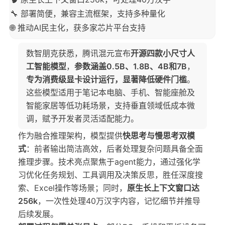
🔧 部署简便，兼容主流框架，支持多种量化
🌐 推动AI民主化，获多家芯片平台支持
数智朋克获悉，腾讯混元宣布
开源四款小尺寸人
工智能模型
，
参数涵盖0.5B、1.8B、4B和7B
，
专为消费级显卡设计运行，显著降低硬件门槛
。
这些模型适用于笔记本电脑、手机、智能座舱及
智能家居等低功耗场景，支持垂直领域低成本微
调，赋予开发者灵活适配能力。
作为融合推理架构，模型提供
快思考与慢思考双模
式
：前者输出简洁高效，后者处理复杂问题具备全面
推理步骤。技术亮点聚焦于agent能力，通过强化学
习优化任务规划、工具调用及决策反思，胜任深度搜
索、Excel操作等场景；同时，
原生长上下文窗口达
256k
，一次性处理40万汉字内容，记忆细节并推导
后续发展。