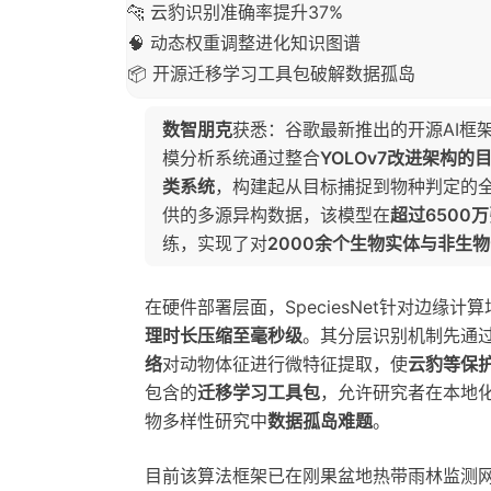
🐆 云豹识别准确率提升37%
🧠 动态权重调整进化知识图谱
📦 开源迁移学习工具包破解数据孤岛
数智朋克
获悉：谷歌最新推出的开源AI框架
模分析系统通过整合
YOLOv7改进架构的
类系统
，构建起从目标捕捉到物种判定的
供的多源异构数据，该模型在
超过6500
练，实现了对
2000余个生物实体与非生
在硬件部署层面，SpeciesNet针对边缘
理时长压缩至毫秒级
。其分层识别机制先通
络
对动物体征进行微特征提取，使
云豹等保
包含的
迁移学习工具包
，允许研究者在本地
物多样性研究中
数据孤岛难题
。
目前该算法框架已在刚果盆地热带雨林监测