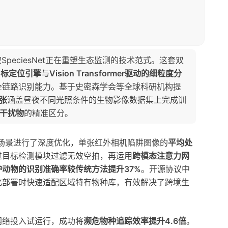
SpeciesNet正在重塑生态监测的技术范式。这套双
目标定位引擎
与
Vision Transformer驱动的细粒度分
全链路识别能力。基于史密森学会等全球科研机构提
万张
涵盖昼夜不同光照条件的生物影像数据集上完成训
物干扰物
的精准区分。
计算场景进行了深度优化，单张红外相机陷阱图像的
平均处
过目标检测模块过滤无效空拍，再运用
跨模态注意力网
护动物的识别准确率较传统方法提升37%
。开源协议中
化部署时快速适配区域特有物种库，有效解决了跨境生
网络投入试运行，成功将
濒危物种追踪效率提升4.6倍
。