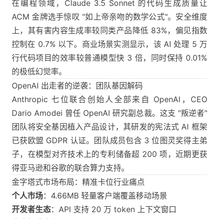
在编程领域，Claude 3.5 Sonnet 的代码生成质量让
ACM 金牌选手惊叹 "如上帝亲吻的数学公式"。安全维度
上，其有害内容生成率较同类产品降低 83%，偏见指数
控制在 0.7% 以下。商业场景实测显示，该 AI 处理 5 万
行代码项目的效率较普通模型快 3 倍，同时保持 0.01%
的极低幻觉率。
OpenAI 出走者的逆袭：团队基因解码
Anthropic 七位联合创始人全部来自 OpenAI，CEO
Dario Amodei 曾任 OpenAI 研究副总裁。这支 "叛逆者"
团队将安全基因植入产品设计，其研发的宪法式 AI 框架
已获欧盟 GDPR 认证。团队成员包含 3 位图灵奖得主弟
子，在模型对齐技术上的专利储备超 200 项，近期更获
得亚马逊和谷歌的联合算力支持。
金字塔式市场布局：精准卡位行业痛点
个人市场
：4.66MB 轻量客户端覆盖移动场景
开发者生态
：API 支持 20 万 token 上下文窗口