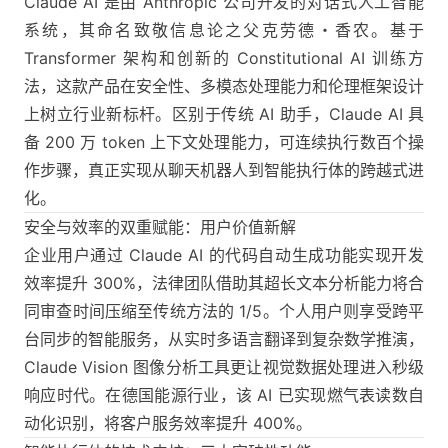
Claude AI 是由 Anthropic 公司开发的对话式人工智能
系统，其命名致敬信息论之父克劳德・香农。基于
Transformer 架构和创新的 Constitutional AI 训练方
法，这款产品在安全性、多模态处理能力和伦理框架设计
上树立行业新标杆。区别于传统 AI 助手，Claude AI 具
备 200 万 token 上下文处理能力，可连续执行数百个操
作步骤，真正实现从聊天机器人到智能执行体的跨越式进
化。
安全与效率的双重赋能：用户价值新解
企业用户通过 Claude AI 的代码自动生成功能实现开发
效率提升 300%，法律团队借助其超长文本分析能力将合
同审查时间压缩至传统方法的 1/5。个人用户则享受跨平
台同步的智能服务，从实时多语言翻译到复杂数学推演，
Claude Vision 图像分析工具更让视觉数据处理进入秒级
响应时代。在德国能源行业，该 AI 已实现燃气表读数自
动化识别，将客户服务效率提升 400%。