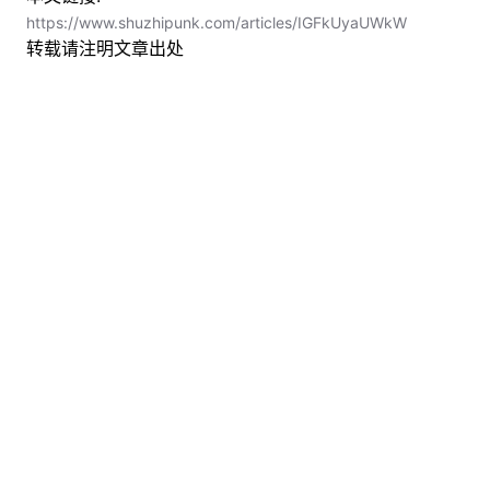
https://www.shuzhipunk.com/articles/IGFkUyaUWkW
转载请注明文章出处