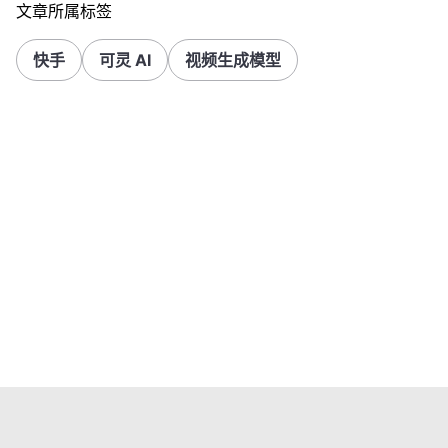
文章所属标签
快手
可灵 AI
视频生成模型