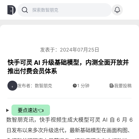
发表于：2024年07月25日
快手可灵 AI 升级基础模型，内测全面开放并
推出付费会员体系
发布者：数智朋克
1 分钟
我要投稿
要点速达👈
数智朋克讯，快手视频生成大模型可灵 AI 自 6 月 6
日发布以来多次升级迭代，最新基础模型在画面构图、