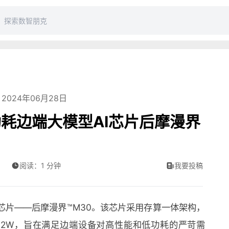
2024年06月28日
耗边端大模型AI芯片后摩漫界
阅读：1 分钟
我要投稿
芯片——后摩漫界™️M30。该芯片采用存算一体架构，
为12W，旨在满足边端设备对高性能和低功耗的严苛需