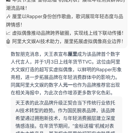
潮流品味！
🎶 厘里以Rapper身份创作歌曲，歌词展现年轻态度与品
牌情感！
📈 虚拟偶像推动品牌跨界破圈，实现线上线下联动传播！
🤖 阿里大文娱AI技术助力，厘里拓展虚拟偶像商业边界！
数智朋克消息，天王表宣布
厘里
成为该品牌首个数字
人代言人，并于1月3日上线年货节TVC。这位由阿里
大文娱打造的超写实虚拟偶像，以鲜明的Rapper形象
亮相，进一步拓展品牌在年轻消费群体中的影响力。
同属阿里大文娱的数字人
元一
也作为品牌推荐官出现
在相关海报中，为此次合作增添更多数字化色彩。
天王表的此次品牌升级正契合当下传统行业依托
AI技术转型的趋势。作为国民腕表品牌，该品牌
希望通过拥抱新技术，与年轻消费圈层建立深度
情感连接。在年货节期间，“金标送福”机械对表