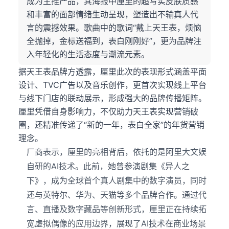
成为主推产品，其海报中厘里的超写实皮肤质感
和丰富的面部情绪生动呈现，塑造出不输真人代
言的震撼效果。歌曲中的歌词“戴上天王表，烦恼
全抛掉，金标送福到，表白刚刚好”，更为品牌注
入年轻化的生活态度与潮流元素。
据天王表品牌方透露，厘里此次的表现形式涵盖平面
设计、TVC广告以及音乐创作，更首次实现线上平台
与线下门店的联动展示，形成强大的品牌传播矩阵。
厘里凭借自身影响力，不仅助力天王表实现营销破
圈，还精准传递了“新的一年，表白全家”的年货营销
理念。
厂商表示，厘里的亮相背后，依托的是阿里大文娱
自研的AI技术。此前，她曾参演剧集《异人之
下》，成为全球首个真人剧集中的数字演员，同时
还与英特尔、华为、天猫等多个品牌合作。通过代
言、直播及数字藏品等创新形式，厘里正在持续拓
宽虚拟偶像的应用边界，展现了AI技术在商业场景