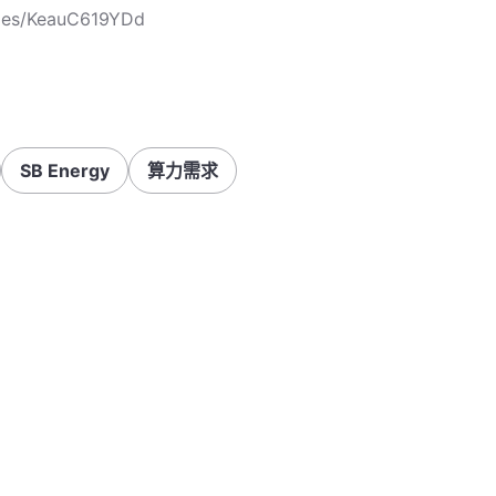
cles/KeauC619YDd
SB Energy
算力需求