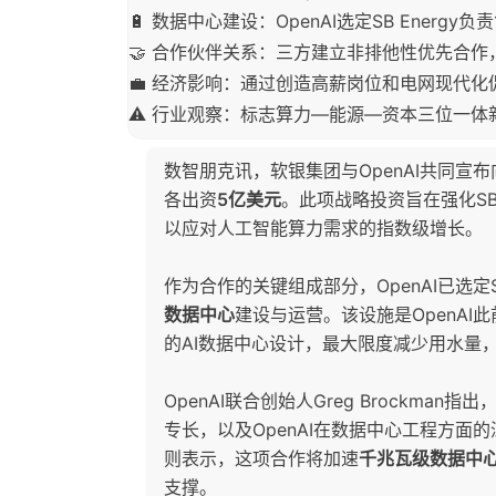
🔋 数据中心建设：OpenAI选定SB Energ
🤝 合作伙伴关系：三方建立非排他性优先合
💼 经济影响：通过创造高薪岗位和电网现代化
⚠️ 行业观察：标志算力—能源—资本三位一
数智朋克讯，软银集团与OpenAI共同宣布向
各出资
5亿美元
。此项战略投资旨在强化SB
以应对人工智能算力需求的指数级增长。
作为合作的关键组成部分，OpenAI已选定S
数据中心
建设与运营。该设施是OpenAI
的AI数据中心设计，最大限度减少用水量
OpenAI联合创始人Greg Brockman
专长，以及OpenAI在数据中心工程方面的深厚积
则表示，这项合作将加速
千兆瓦级数据中
支撑。