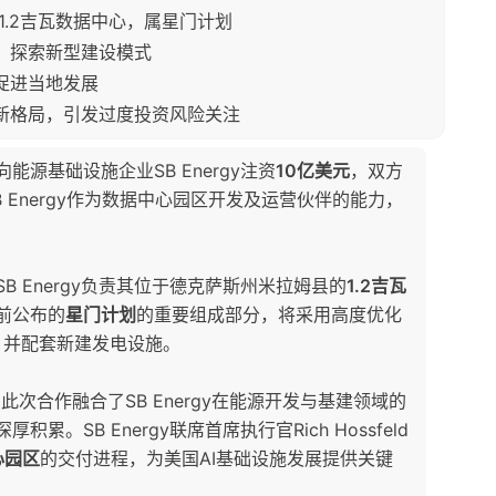
y负责1.2吉瓦数据中心，属星门计划
作，探索新型建设模式
促进当地发展
体新格局，引发过度投资风险关注
能源基础设施企业SB Energy注资
10亿美元
，双方
 Energy作为数据中心园区开发及运营伙伴的能力，
B Energy负责其位于德克萨斯州米拉姆县的
1.2吉瓦
此前公布的
星门计划
的重要组成部分，将采用高度优化
，并配套新建发电设施。
指出，此次合作融合了SB Energy在能源开发与基建领域的
累。SB Energy联席首席执行官Rich Hossfeld
心园区
的交付进程，为美国AI基础设施发展提供关键