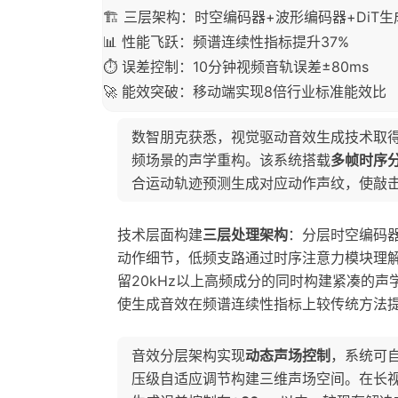
🏗️ 三层架构：时空编码器+波形编码器+DiT
📊 性能飞跃：频谱连续性指标提升37%
⏱️ 误差控制：10分钟视频音轨误差±80ms
🚀 能效突破：移动端实现8倍行业标准能效比
数智朋克获悉，视觉驱动音效生成技术取
频场景的声学重构。该系统搭载
多帧时序
合运动轨迹预测生成对应动作声纹，使敲
技术层面构建
三层处理架构
：分层时空编码
动作细节，低频支路通过时序注意力模块理
留20kHz以上高频成分的同时构建紧凑的声
使生成音效在频谱连续性指标上较传统方法
音效分层架构实现
动态声场控制
，系统可
压级自适应调节构建三维声场空间。在长