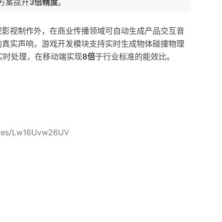
方案提升
3倍精度
。
规影视制作外，在商业传播领域可自动生成产品交互音
的真实声响，游戏开发模块支持实时生成物体碰撞物理
实时处理，在移动端实现
8倍
于行业标准的能效比。
icles/Lw16Uvw26UV