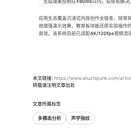
生成误差控制在
±80ms
以内，较现有解决
应用生态覆盖沉浸式内容创作全链条，除常
效增强演示效果，教育板块能还原实验操作
音效。该系统目前已适配
4K/120fps
视频流
本文链接:
https://www.shuzhipunk.com/art
转载请注明文章出处
文章所属标签
多模态分析
声学指纹