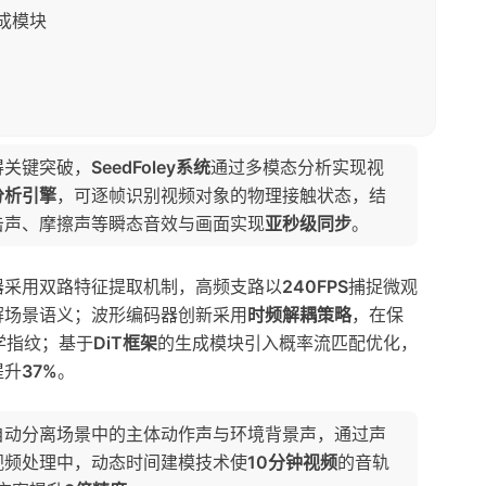
生成模块
得关键突破，
SeedFoley系统
通过多模态分析实现视
分析引擎
，可逐帧识别视频对象的物理接触状态，结
击声、摩擦声等瞬态音效与画面实现
亚秒级同步
。
器采用双路特征提取机制，高频支路以
240FPS
捕捉微观
解场景语义；波形编码器创新采用
时频解耦策略
，在保
学指纹；基于
DiT框架
的生成模块引入概率流匹配优化，
提升
37%
。
自动分离场景中的主体动作声与环境背景声，通过声
视频处理中，动态时间建模技术使
10分钟视频
的音轨