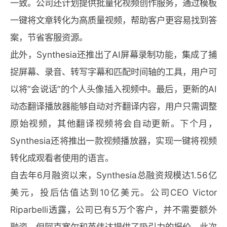
一致。公司还计划提供批量化视频创作服务，通过模板
一键将文章转化为高质量视频，帮助客户更容易找到答
案，节省客服资源。
此外，Synthesia还推出了AI屏幕录制功能，集成了捕
捉屏幕、录音、转写字幕和匹配时间轴的工具，用户可
以将“会说话”的个人头像插入视频中。最后，更新的AI
动态翻译播放器能够自动对齐翻译内容，用户只需调整
原始视频，其他翻译视频将会自动更新。下个月，
Synthesia还将推出一款视频播放器，实现一键将视频
转化成观看者使用的语言。
自去年6月融资以来，Synthesia总融资规模达1.56亿
美元，投后估值达到10亿美元。公司CEO Victor
Riparbelli透露，公司已有5万个客户，并不需要额外
融资，但阿克塞尔和英伟达提供了吸引力的报价。此次