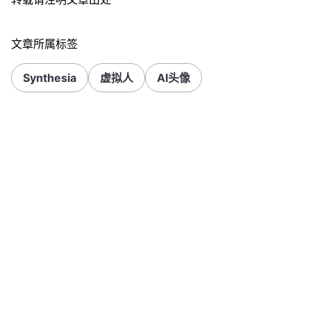
文章所属标签
Synthesia
虚拟人
AI头像