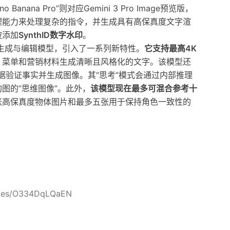
ana Pro”则对应Gemini 3 Pro Image预览版，
理能力来处理复杂的指令，并生成具有高保真度文字渲
被添加
SynthID数字水印
。
进的图像生成与编辑模型，引入了一系列新特性。
它支持最高4K
、菜单和营销材料生成清晰且风格化的文字。该模型还
数据验证事实并生成图像。其“思考”模式会通过内部推理
图的“思维图像”。此外，
该模型现在最多可混合参考十
张高保真度物体图片和最多五张用于保持角色一致性的
icles/O334DqLQaEN