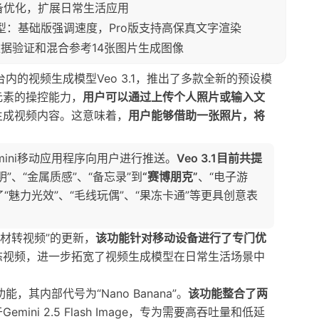
设备优化，扩展日常生活应用
两种模型：基础版强调速度，Pro版支持高保真文字渲染
率、实时数据验证和混合参考14张图片生成图像
台内的视频生成模型Veo 3.1，推出了多款全新的预设模
元素的操控能力，
用户可以通过上传个人照片或输入文
生成视频内容。这意味着，
用户能够借助一张照片，将
ini移动应用程序向用户进行推送。
Veo 3.1目前共提
”、“金属质感”、“备忘录”到
“赛博朋克”
、“电子游
“魅力光效”、“毛线玩偶”、“果冻卡通”等更具创意表
食材转视频”的更新，
该功能针对移动设备进行了专门优
态视频，进一步拓宽了视频生成模型在日常生活场景中
，其内部代号为“Nano Banana”。
该功能整合了两
Gemini 2.5 Flash Image，专为需要高吞吐量和低延