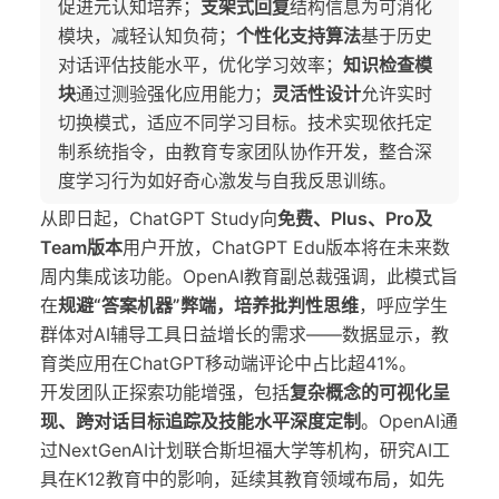
促进元认知培养；
支架式回复
结构信息为可消化
模块，减轻认知负荷；
个性化支持算法
基于历史
对话评估技能水平，优化学习效率；
知识检查模
块
通过测验强化应用能力；
灵活性设计
允许实时
切换模式，适应不同学习目标。技术实现依托定
制系统指令，由教育专家团队协作开发，整合深
度学习行为如好奇心激发与自我反思训练。
从即日起，ChatGPT Study向
免费、Plus、Pro及
Team版本
用户开放，ChatGPT Edu版本将在未来数
周内集成该功能。OpenAI教育副总裁强调，此模式旨
在
规避“答案机器”弊端，培养批判性思维
，呼应学生
群体对AI辅导工具日益增长的需求——数据显示，教
育类应用在ChatGPT移动端评论中占比超41%。
开发团队正探索功能增强，包括
复杂概念的可视化呈
现、跨对话目标追踪及技能水平深度定制
。OpenAI通
过NextGenAI计划联合斯坦福大学等机构，研究AI工
具在K12教育中的影响，延续其教育领域布局，如先