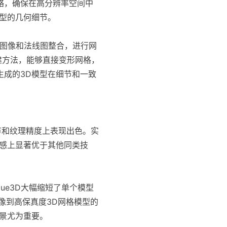
略，确保在高分辨率空间中
模型的几何细节。
颜色图像和法线图整合，进行网
重建方法，能够直接变形网格，
生成的3D模型在细节和一致
细节和纹理精度上表现出色。实
实感上显著优于其他同类技
ue3D大幅缩短了单个模型
像到高保真度3D网格模型的
景尤为重要​。