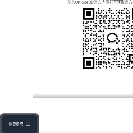
加入Unique3D官方内测群可获取官
数智朋克
由数智朋克团队策划