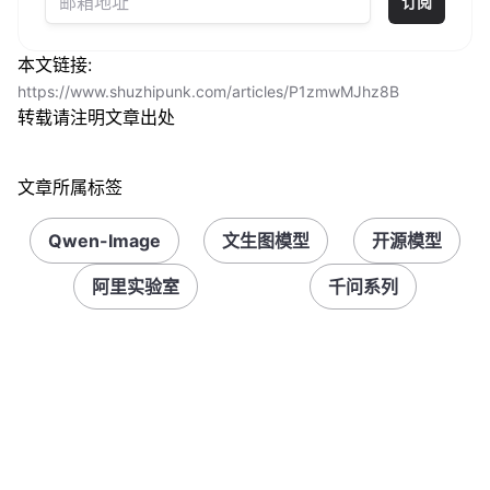
订阅
本文链接:
https://www.shuzhipunk.com/articles/P1zmwMJhz8B
转载请注明文章出处
文章所属标签
Qwen-Image
文生图模型
开源模型
阿里实验室
千问系列