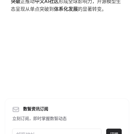
突破
正推动
中文AI社区
形成全球影响力，开源模型生
态呈现从单点突破到
体系化发展
的显著转变。
数智资讯订阅
立刻订阅，即时掌握数智动态