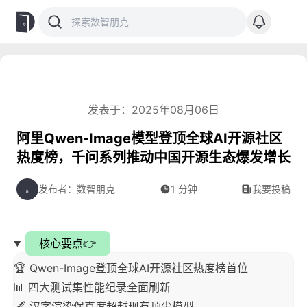
发表于：2025年08月06日
阿里Qwen-Image模型登顶全球AI开源社区
热度榜，千问系列推动中国开源生态爆发增长
发布者：数智朋克
1 分钟
我要投稿
核心要点👉
🏆 Qwen-Image登顶全球AI开源社区热度榜首位
📊 四大测试集性能纪录全面刷新
🖋️ 汉字渲染保真度超越现有顶尖模型