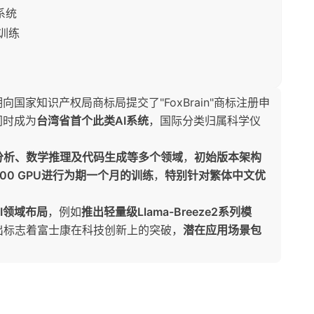
系统
U训练
家知识产权局商标局提交了"FoxBrain"商标注册申
同时成为
台湾省首个此类AI系统
，国际分类归属科学仪
分析、数学推理及代码生成等多个领域
，
初始版本架构
100 GPU进行为期一个月的训练
，
特别针对繁体中文优
I领域布局
，例如
推出轻量级Llama-Breeze2系列模
的推出标志着富士康在科技创新上的突破，
潜在应用场景包