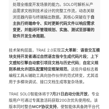
处理全维度开发场景的能力。SOLO可解析从产
品需求文档到技术设计的完整工作流，动态关联
浏览器内容与终端输出数据。其核心突破在于
自
主执行终端命令、实时更新代码文件以响应需求
变更，并能闭环管理规划、实施、测试至部署的
软件开发生命周期
。
技术架构层面，TRAE 2.0实现
三大革新
：
语音交互模
块支持开发者通过自然语言指令生成代码片段
；
上下
文感知引擎自动索引项目文档与历史代码
；
自定义规
则系统允许团队配置特定框架规范
。这些升级标志着
编程工具从辅助工具向协作伙伴的范式转变，尤其适
用于多模块调试、接口文档生成等复杂场景。
TRAE SOLO智能体将于
7月21日启动分批开放
，专业
版用户可通过专属激活码获取200次优先使用权。该
版本同时整合
MCP协议支持
，使智能体具备跨平台代