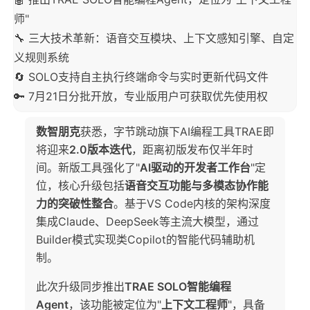
师"
🔧 三大技术革新：语音交互模块、上下文感知引擎、自定
义规则系统
🔄 SOLO支持自主执行终端命令与实时更新代码文件
🔑 7月21日分批开放，专业版用户可获取优先使用权
数智朋克
获悉，字节跳动旗下AI编程工具TRAE即
将迎来
2.0版本迭代
，距离初版发布仅半年时
间。新版工具强化了"
AI驱动的开发者工作台
"定
位，核心升级包括
语音交互功能与多模态协作能
力的突破性整合
。基于VS Code内核的架构深度
集成Claude、DeepSeek等主流大模型，通过
Builder模式实现类Copilot的智能代码辅助机
制。
此次升级同步推出
TRAE SOLO智能编程
Agent
，该功能被定位为"
上下文工程师
"，具备