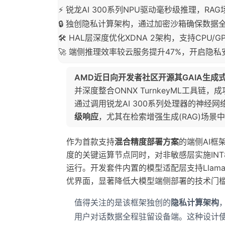
⚡ 锐龙AI 300系列NPU驱动毫秒级推理，RA
🔒 独创隐私计算架构，通过加密沙箱确保数据
🛠️ HAL层深度优化XDNA 2架构，支持CPU/
🚀 端侧推理效率较云服务提升47%，开启隐
AMD近日向开发者社区开源其GAIA生成式
并深度整合ONNX TurnkeyML工具链
通过调用锐龙AI 300系列处理器的神经网
级响应
，尤其在检索增强生成(RAG)场
作为首款支持
混合精度部署方案
的端侧AI框
度的关键运算节点同时，对非敏感层实施INT
运行。开发套件内置的模型适配层支持Llama
优界面，显著降低大模型端侧部署的技术门
值得关注的是该框架独创的
隐私计算架构
用户对话数据全程驻留设备端。这种设计使