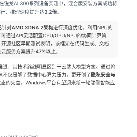
锐龙AI 300系列设备实测中，混合版安装方案成功将
运行，推理速度提升达
3.2倍
。
已针对
AMD XDNA 2架构
进行深度优化，利用NPU的
通过API灵活配置CPU/GPU/NPU的协同计算策
。开源社区早期测试表明，该框架在代码生成、文档
统云服务方案提升
47%以上
。
推进，其技术路线明显区别于云端大模型方案。通过将
IA不仅缓解了数据中心算力压力，更开创了
隐私安全与
态的完善，Windows平台有望迎来新一轮端侧智能应