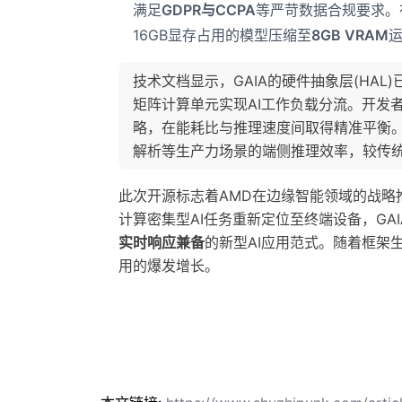
满足
GDPR与CCPA
等严苛数据合规要求。在
16GB显存占用的模型压缩至
8GB VRAM
技术文档显示，GAIA的硬件抽象层(HAL)
矩阵计算单元实现AI工作负载分流。开发者可
略，在能耗比与推理速度间取得精准平衡
解析等生产力场景的端侧推理效率，较传
此次开源标志着AMD在边缘智能领域的战略
计算密集型AI任务重新定位至终端设备，GA
实时响应兼备
的新型AI应用范式。随着框架生
用的爆发增长。