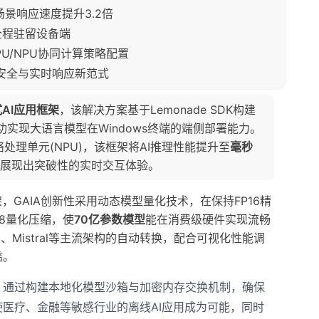
G场景响应速度提升3.2倍
全程驻留设备端
GPU/NPU协同计算策略配置
私安全与实时响应新范式
AI应用框架
，该解决方案基于Lemonade SDK构建
，成功实现大语言模型在Windows终端的端侧部署能力。
络处理单元(NPU)，该框架将AI推理性能提升至
毫秒
景中展现出突破性的实时交互体验。
架，GAIA创新性采用动态模型量化技术，在保持FP16精
8量化压缩，使
70亿参数模型
能在消费级硬件实现流畅
、Mistral等主流架构的自动转换，配合可视化性能调
槛。
，通过构建本地化模型沙箱与加密内存交换机制，确保
医疗、金融等敏感行业的离线AI应用成为可能，同时