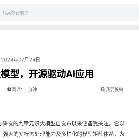
2024年07月24日
模型，开源驱动AI应用
阅读：1 分钟
我要投稿
司核心研发的九章元识大模型自发布以来便备受关注。它以
、强大的多模态处理能力及多样化的模型矩阵体系，为