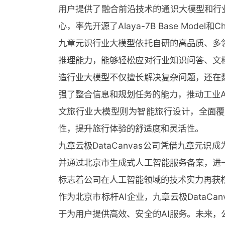
用户提供了融合前沿技术的通识大模型和行
心，率先开源了Alaya-7B Base Model
九章元识行业大模型依托自研的高品质、多
推理能力，能够轻松应对行业知识问答、文
造行业大模型不仅擅长解决复杂问题，还在
强了整合信息和规划任务的能力，推动工业A
文旅行业大模型则为智能旅行设计，全面覆
性，提升旅行体验的舒适度和灵活性。
九章云极DataCanvas公司凭借九章元
并通过北京市生成式人工智能服务备案，进
标志着公司在人工智能领域的技术实力再获
作为北京市标杆AI企业，九章云极DataCa
于为用户提供高效、安全的AI服务。未来