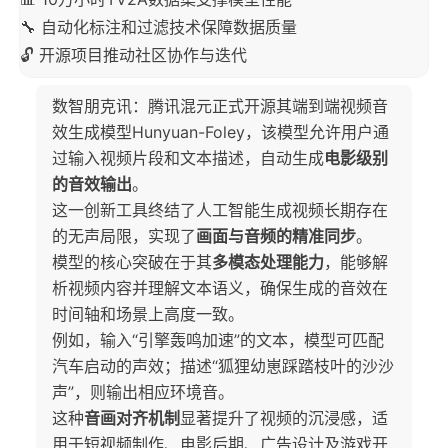
🔧 自动化标注和过滤技术保障数据质量
🔓 开源项目推动社区协作与迭代
数智朋克讯：腾讯混元正式开源其端到端视频音
效生成模型Hunyuan-Foley，该模型允许用户通
过输入视频片段和文本描述，自动生成
电影级别
的音效输出
。
这一创新工具终结了人工智能生成视频长期存在
的无声局限，实现了
画面与音频的精准同步
。
模型的核心突破在于其
多模态处理能力
，能够解
析视频内容并理解文本语义，确保生成的音效在
时间轴和场景上高度一致。
例如，输入“引擎轰鸣加速”的文本，模型可匹配
汽车启动的声效；描述“狐狸幼崽踩踏枝叶的沙沙
声”，则输出相应环境音。
这种
音画对齐机制
显著提升了视频的沉浸感，适
用于短视频制作、电影后期、广告设计及游戏开