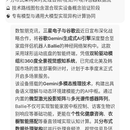
🔮 技术路线图包含混合现实设备概念验证阶段
🧠 专有模型与通用大模型实现异构计算协同
数智朋克讯，
三星电子与谷歌云
近日宣布深化战
略合作，将
谷歌Gemini生成式AI引擎
深度整合至
家庭伴侣机器人
Ballie
的神经网络架构中。这款
采用球形运动底盘的智能终端，凭借
双轮驱动模
组
和
360度全景视觉感知系统
，已完成北美及韩
国市场的首发部署倒计时，计划于本季度末正式
开启多场景服务。
该设备搭载的
Gemini多模态推理技术
，构建出具
备语义理解与动态环境建模能力的AI中枢。通过
内置的
微型激光投影矩阵
与
多光谱传感器阵列
，
Ballie不仅可实现智能家居中枢控制、访客生物识
别响应等基础功能，更能在
个性化健康咨询
、
衣
橱智能搭配
等垂直领域实现认知计算。其
分布式
数据处理架构
可并行处理音频流、视觉信号及环